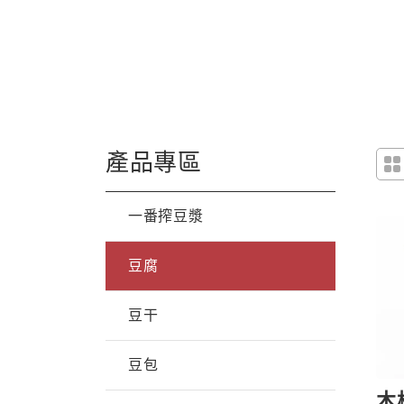
產品專區
一番搾豆漿
豆腐
豆干
豆包
木